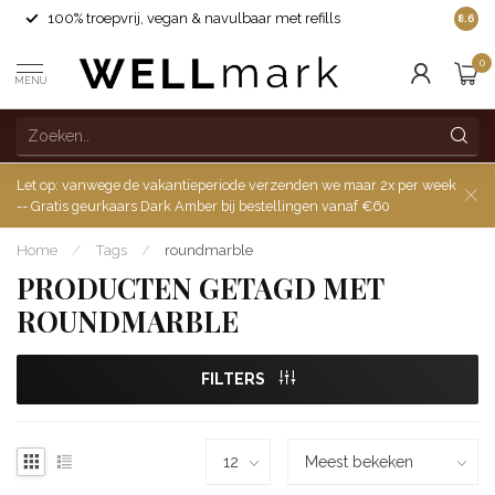
100% troepvrij, vegan & navulbaar met refills
8.6
0
MENU
Let op: vanwege de vakantieperiode verzenden we maar 2x per week
-- Gratis geurkaars Dark Amber bij bestellingen vanaf €60
Home
/
Tags
/
roundmarble
PRODUCTEN GETAGD MET
ROUNDMARBLE
FILTERS