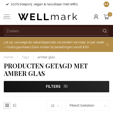
100% troepvrij, vegan & navulbaar met refills
8.6
0
MENU
Let op: vanwege de vakantieperiode verzenden we maar 2x per week
-- Gratis geurkaars Dark Amber bij bestellingen vanaf €60
Home
/
Tags
/
amber glas
PRODUCTEN GETAGD MET
AMBER GLAS
FILTERS