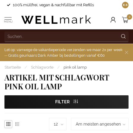
100% müllfrei, vegan & nachfüllbar mit Refills
8.6
0
MENU
Let op: vanwege de vakantieperiode verzenden we maar 2x per week
-- Gratis geurkaars Dark Amber bij bestellingen vanaf €60
Startseite
/
Schlagworte
/
pink oil lamp
ARTIKEL MIT SCHLAGWORT
PINK OIL LAMP
FILTER