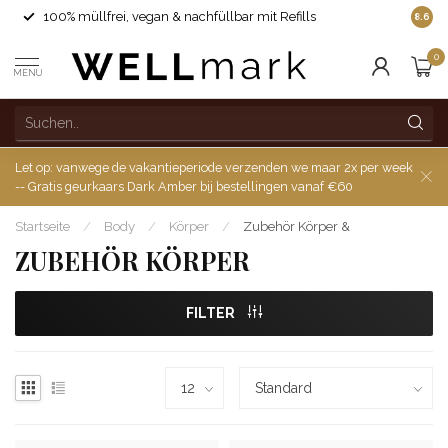
100% müllfrei, vegan & nachfüllbar mit Refills
8.6
0
MENU
Let op: vanwege de vakantieperiode verzenden we maar 2x per week
-- Gratis geurkaars Dark Amber bij bestellingen vanaf €60
Startseite
/
Body
/
Körper
/
Zubehör Körper &
ZUBEHÖR KÖRPER
FILTER