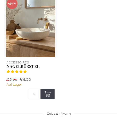
-50%
ACCESSOIRES
NAGELBÜRSTEL
€4,00
€8,00
Auf Lager
Zeige
1
-
3
von 3