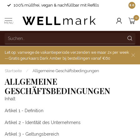
100% müllfrei, vegan & nachfüllbar mit Refills
8.6
0
MENU
Let op: vanwege de vakantieperiode verzenden we maar 2x per week
-- Gratis geurkaars Dark Amber bij bestellingen vanaf €60
Startseite
/
Allgemeine Geschäftsbedingungen
ALLGEMEINE
GESCHÄFTSBEDINGUNGEN
Inhalt
Artikel 1 - Definition
Artikel 2 - Identität des Unternehmens
Artikel 3 - Geltungsbereich