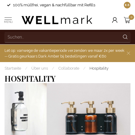
100% müllfrei, vegan & nachfüllbar mit Refills
8.6
0
MENU
Let op: vanwege de vakantieperiode verzenden we maar 2x per week
-- Gratis geurkaars Dark Amber bij bestellingen vanaf €60
Startseite
/
Über uns
/
Collaborate
/
Hospitality
HOSPITALITY