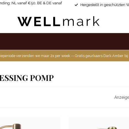
ending: NL vanaf €50, BE & DE vanaf
Hergestellt in geschützten 
ieperiode verzenden we maar 2x per week -- Gratis geurkaars Dark Amber bij
ESSING POMP
Anzeige