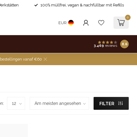
Werkstätten
100% müllfrei, vegan & nachfüllbar mit Refills
0
EUR
8.6
3.469
reviews
 bestellingen vanaf €60
n:
FILTER