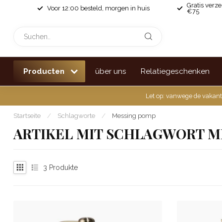
Gratis verz
Voor 12:00 besteld, morgen in huis
€75
Producten
über uns
Relatiegeschenken
Let op: vanwege de vakant
Startseite
/
Schlagworte
/
Messing pomp
ARTIKEL MIT SCHLAGWORT M
3
Produkte