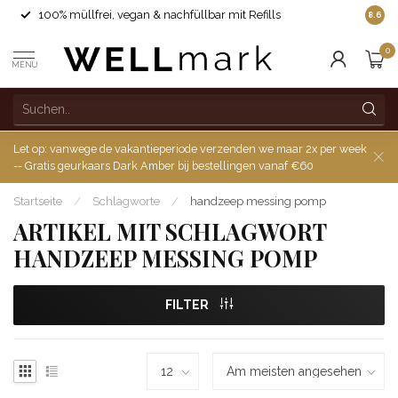
100% müllfrei, vegan & nachfüllbar mit Refills
8.6
0
MENU
Let op: vanwege de vakantieperiode verzenden we maar 2x per week
-- Gratis geurkaars Dark Amber bij bestellingen vanaf €60
Startseite
/
Schlagworte
/
handzeep messing pomp
ARTIKEL MIT SCHLAGWORT
HANDZEEP MESSING POMP
FILTER