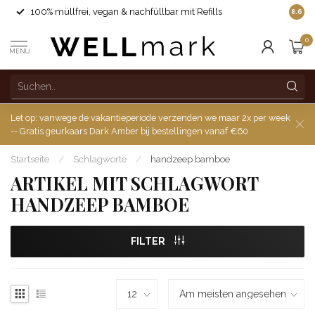
100% müllfrei, vegan & nachfüllbar mit Refills
8.6
0
MENU
Let op: vanwege de vakantieperiode verzenden we maar 2x per week
-- Gratis geurkaars Dark Amber bij bestellingen vanaf €60
Startseite
/
Schlagworte
/
handzeep bamboe
ARTIKEL MIT SCHLAGWORT
HANDZEEP BAMBOE
FILTER