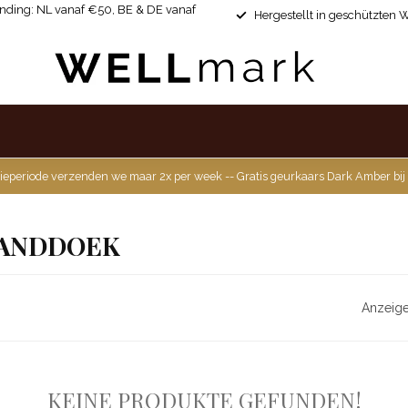
ending: NL vanaf €50, BE & DE vanaf
Hergestellt in geschützten 
ieperiode verzenden we maar 2x per week -- Gratis geurkaars Dark Amber bij
HANDDOEK
Anzeige
KEINE PRODUKTE GEFUNDEN!