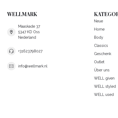
WELLMARK
KATEGOR
Neue
Maaskade 37
Home
5347 KD Oss
Nederland
Body
Classics
+31623798027
Geschenk
Outlet
info@wellmark.nl
Über uns
WELL given
WELL styled
WELL used