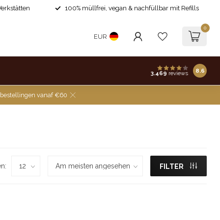
Werkstätten
100% müllfrei, vegan & nachfüllbar mit Refills
0
EUR
8.6
3.469
reviews
 bestellingen vanaf €60
n:
FILTER