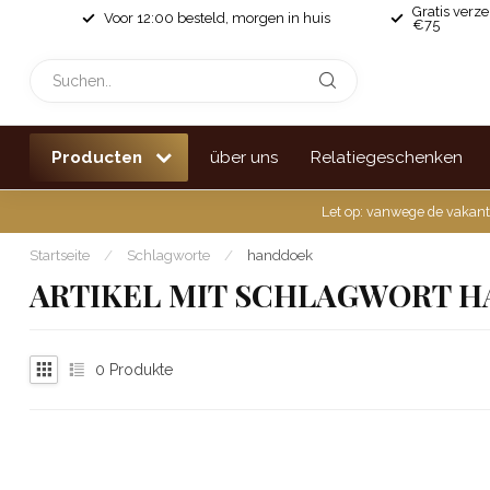
Gratis verz
Voor 12:00 besteld, morgen in huis
€75
Producten
über uns
Relatiegeschenken
Let op: vanwege de vakant
Startseite
/
Schlagworte
/
handdoek
ARTIKEL MIT SCHLAGWORT 
0
Produkte