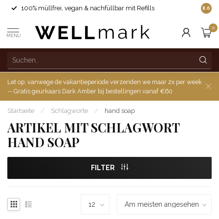
100% müllfrei, vegan & nachfüllbar mit Refills
8.6
0
MENU
Let op: vanwege de vakantieperiode verzenden we maar 2x per week
-- Gratis geurkaars Dark Amber bij bestellingen vanaf €60
Startseite
/
Schlagworte
/
hand soap
ARTIKEL MIT SCHLAGWORT
HAND SOAP
FILTER