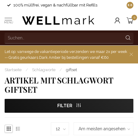
100% müllfrei, vegan & nachfüllbar mit Refills
8.6
0
MENU
Let op: vanwege de vakantieperiode verzenden we maar 2x per week
-- Gratis geurkaars Dark Amber bij bestellingen vanaf €60
Startseite
/
Schlagworte
/
giftset
ARTIKEL MIT SCHLAGWORT
GIFTSET
FILTER