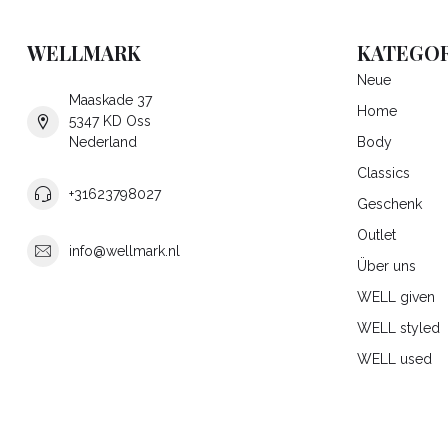
WELLMARK
KATEGOR
Neue
Maaskade 37
Home
5347 KD Oss
Nederland
Body
Classics
+31623798027
Geschenk
Outlet
info@wellmark.nl
Über uns
WELL given
WELL styled
WELL used