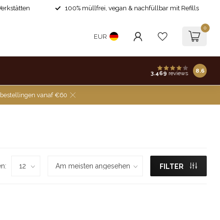
Werkstätten
100% müllfrei, vegan & nachfüllbar mit Refills
0
EUR
8.6
3.469
reviews
 bestellingen vanaf €60
n:
FILTER