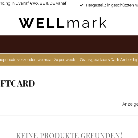
ending: NL vanaf €50, BE & DE vanaf
Hergestellt in geschützten 
ieperiode verzenden we maar 2x per week -- Gratis geurkaars Dark Amber bij
IFTCARD
Anzeige
KEINE PRODUKTE GEFUNDEN!