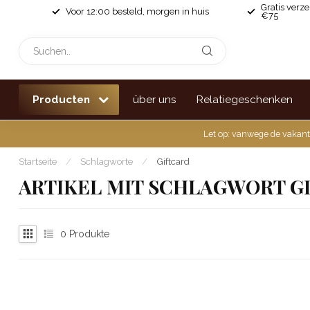
Gratis verz
Voor 12:00 besteld, morgen in huis
€75
Producten
über uns
Relatiegeschenken
Let op: vanwege de vakant
Startseite
/
Schlagworte
/
Giftcard
ARTIKEL MIT SCHLAGWORT G
0
Produkte