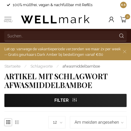
100% müllfrei, vegan & nachfüllbar mit Refills
8.6
0
MENU
Let op: vanwege de vakantieperiode verzenden we maar 2x per week
-- Gratis geurkaars Dark Amber bij bestellingen vanaf €60
Startseite
/
Schlagworte
/
afwasmiddelbamboe
ARTIKEL MIT SCHLAGWORT
AFWASMIDDELBAMBOE
FILTER