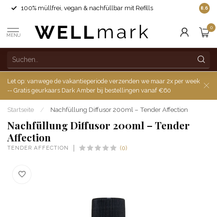
100% müllfrei, vegan & nachfüllbar mit Refills
8.6
0
MENU
Let op: vanwege de vakantieperiode verzenden we maar 2x per week
-- Gratis geurkaars Dark Amber bij bestellingen vanaf €60
Startseite
/
Nachfüllung Diffusor 200ml – Tender Affection
Nachfüllung Diffusor 200ml – Tender
Affection
TENDER AFFECTION
(0)