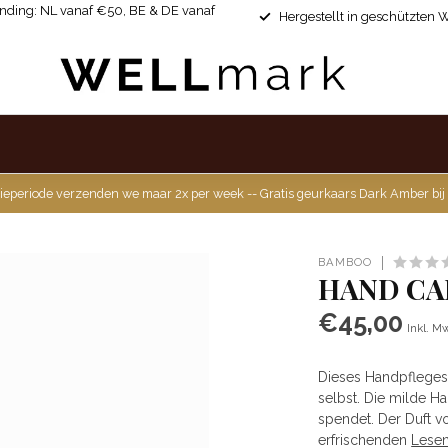
ending: NL vanaf €50, BE & DE vanaf
Hergestellt in geschützten 
ieperiode verzenden we maar 2x per week -- Gratis geurkaars Dark Amber bij
BAMBOO
HAND CA
€45,00
Inkl. M
Dieses Handpflegese
selbst. Die milde Ha
spendet. Der Duft v
erfrischenden
Lesen