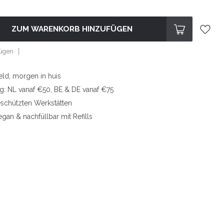
ZUM WARENKORB HINZUFÜGEN
fügen
eld, morgen in huis
ng: NL vanaf €50, BE & DE vanaf €75
eschützten Werkstätten
egan & nachfüllbar mit Refills