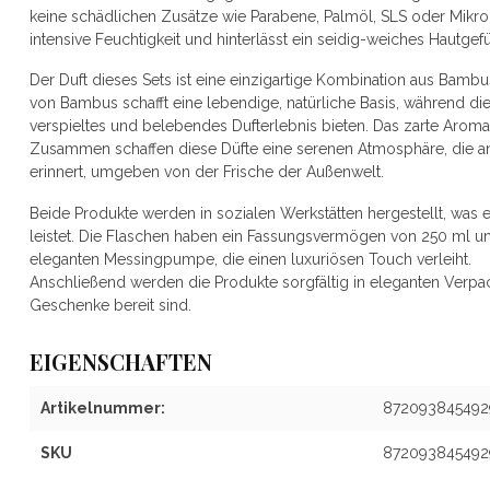
keine schädlichen Zusätze wie Parabene, Palmöl, SLS oder Mikrop
intensive Feuchtigkeit und hinterlässt ein seidig-weiches Hautgefüh
Der Duft dieses Sets ist eine einzigartige Kombination aus Bambus
von Bambus schafft eine lebendige, natürliche Basis, während die
verspieltes und belebendes Dufterlebnis bieten. Das zarte Arom
Zusammen schaffen diese Düfte eine serenen Atmosphäre, die an
erinnert, umgeben von der Frische der Außenwelt.
Beide Produkte werden in sozialen Werkstätten hergestellt, was e
leistet. Die Flaschen haben ein Fassungsvermögen von 250 ml und
eleganten Messingpumpe, die einen luxuriösen Touch verleiht.
Anschließend werden die Produkte sorgfältig in eleganten Verpac
Geschenke bereit sind.
EIGENSCHAFTEN
Artikelnummer:
872093845492
SKU
872093845492