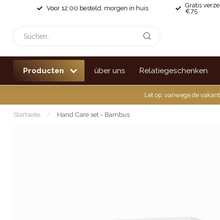
Gratis verz
Voor 12:00 besteld, morgen in huis
€75
Producten
über uns
Relatiegeschenken
Let op: vanwege de vakant
Startseite
/
Hand Care set - Bambus