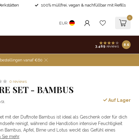
Werkstätten
100% müllfrei, vegan & nachfüllbar mit Refills
0
EUR
8.6
3.469
reviews
 bestellingen vanaf €60
0 reviews
RE SET - BAMBUS
Auf Lager
wSt.
t mit der Duftnote Bambus ist ideal als Geschenk oder für dich
ndseife reinigt, während die Handlotion intensive Feuchtigkeit
on Bambus, Apfel, Birne und Lotus weckt das Gefühl eines
 Sie mehr
.