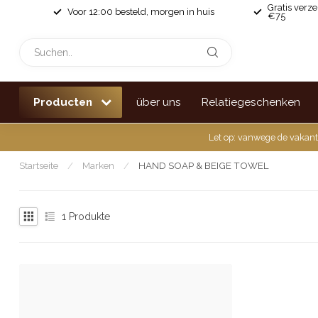
Gratis verz
Voor 12:00 besteld, morgen in huis
€75
Producten
über uns
Relatiegeschenken
Let op: vanwege de vakant
Startseite
/
Marken
/
HAND SOAP & BEIGE TOWEL
1
Produkte