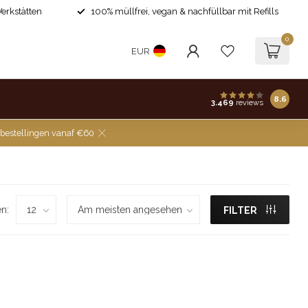
Werkstätten
100% müllfrei, vegan & nachfüllbar mit Refills
0
EUR
8.6
3.469
reviews
 bestellingen vanaf €60
n:
FILTER