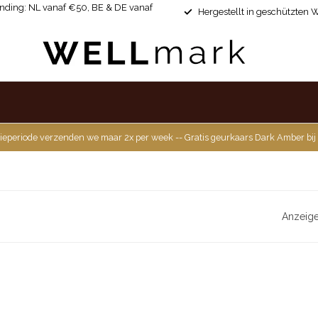
ending: NL vanaf €50, BE & DE vanaf
Hergestellt in geschützten 
ieperiode verzenden we maar 2x per week -- Gratis geurkaars Dark Amber bij
Anzeige