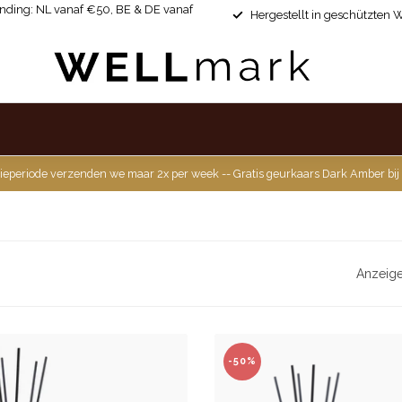
ending: NL vanaf €50, BE & DE vanaf
Hergestellt in geschützten 
ieperiode verzenden we maar 2x per week -- Gratis geurkaars Dark Amber bij
Anzeige
-50%