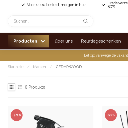
Gratis verz
Voor 12:00 besteld, morgen in huis
€75
Producten
über uns
Relatiegeschenken
Let op: vanwege de vakant
Startseite
/
Marken
/
CEDARWOOD
8
Produkte
-49%
-51%