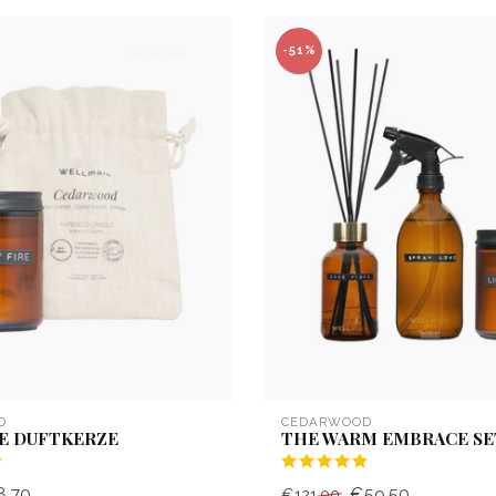
-51%
D
CEDARWOOD
E DUFTKERZE
THE WARM EMBRACE SE
8,70
€59,50
€121,00