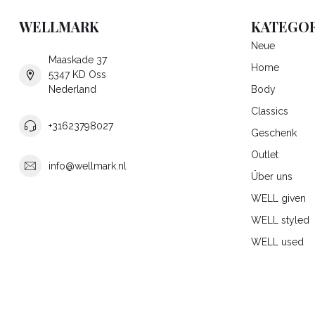
WELLMARK
KATEGOR
Neue
Maaskade 37
Home
5347 KD Oss
Nederland
Body
Classics
+31623798027
Geschenk
Outlet
info@wellmark.nl
Über uns
WELL given
WELL styled
WELL used