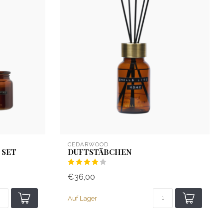
CEDARWOOD
 SET
DUFTSTÄBCHEN
€36,00
Auf Lager