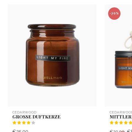
-70%
CEDARWOOD
CEDARWOO
GROSSE DUFTKERZE
MITTLER
€35,00
€
€29,00