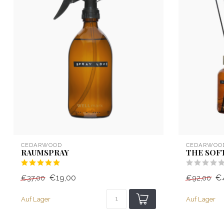
CEDARWOOD
CEDARWOO
RAUMSPRAY
THE SOFT
€19,00
€
€37,00
€92,00
Auf Lager
Auf Lager