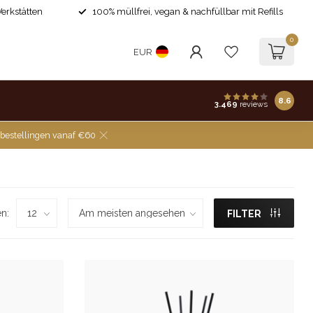
Werkstätten
100% müllfrei, vegan & nachfüllbar mit Refills
0
EUR
8.6
3.469
reviews
 bestellingen vanaf €60
n:
FILTER