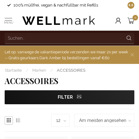
100% müllfrei, vegan & nachfüllbar mit Refills
8.6
0
MENU
Let op: vanwege de vakantieperiode verzenden we maar 2x per week
-- Gratis geurkaars Dark Amber bij bestellingen vanaf €60
Startseite
/
Marken
/
ACCESSOIRES
ACCESSOIRES
FILTER