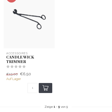
ACCESSOIRES
CANDLE WICK
TRIMMER
€6,50
€13,00
Auf Lager
Zeige
1
-
9
von 9