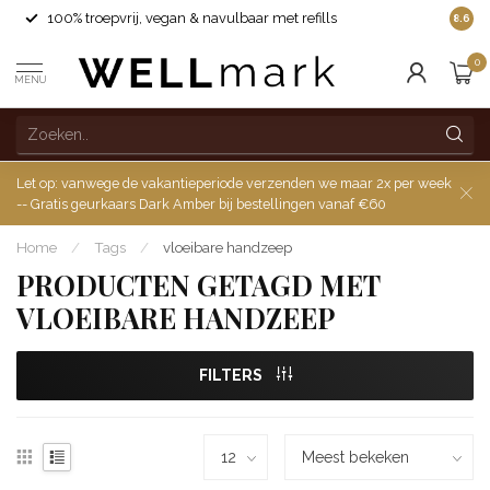
100% troepvrij, vegan & navulbaar met refills
8.6
0
MENU
Let op: vanwege de vakantieperiode verzenden we maar 2x per week
-- Gratis geurkaars Dark Amber bij bestellingen vanaf €60
Home
/
Tags
/
vloeibare handzeep
PRODUCTEN GETAGD MET
VLOEIBARE HANDZEEP
FILTERS