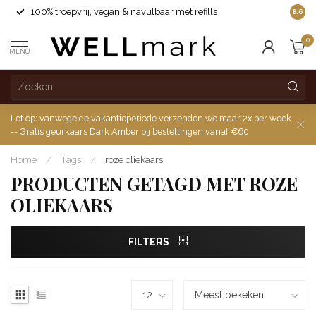
100% troepvrij, vegan & navulbaar met refills
8.6
0
MENU
Let op: vanwege de vakantieperiode verzenden we maar 2x per week
-- Gratis geurkaars Dark Amber bij bestellingen vanaf €60
Home
/
Tags
/
roze oliekaars
PRODUCTEN GETAGD MET ROZE
OLIEKAARS
FILTERS