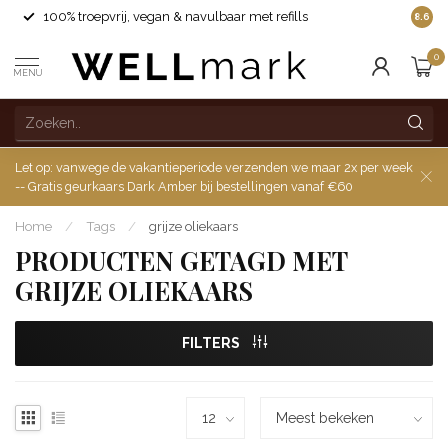
100% troepvrij, vegan & navulbaar met refills
8.6
0
MENU
Let op: vanwege de vakantieperiode verzenden we maar 2x per week
-- Gratis geurkaars Dark Amber bij bestellingen vanaf €60
Home
/
Tags
/
grijze oliekaars
PRODUCTEN GETAGD MET
GRIJZE OLIEKAARS
FILTERS