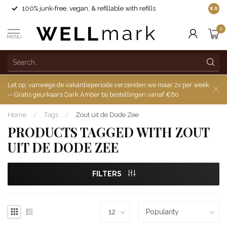
100% junk-free, vegan, & refillable with refills
8.6
0
MENU
Let op: vanwege de vakantieperiode verzenden we maar 2x per week
-- Gratis geurkaars Dark Amber bij bestellingen vanaf €60
Home
/
Tags
/
Zout uit de Dode Zee
PRODUCTS TAGGED WITH ZOUT
UIT DE DODE ZEE
FILTERS