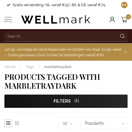
Gratis verzending: NL vanaf €50, BE & DE vanaf €75
Made i
8.6
0
MENU
Let op: vanwege de vakantieperiode verzenden we maar 2x per week
-- Gratis geurkaars Dark Amber bij bestellingen vanaf €60
Home
/
Tags
/
marbletraydark
PRODUCTS TAGGED WITH
MARBLETRAYDARK
FILTERS