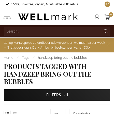
100% junk-free, vegan, & refillable with refills
8.6
0
MENU
Let op: vanwege de vakantieperiode verzenden we maar 2x per week
-- Gratis geurkaars Dark Amber bij bestellingen vanaf €60
Home
/
Tags
/
handzeep bring out the bubbles
PRODUCTS TAGGED WITH
HANDZEEP BRING OUT THE
BUBBLES
FILTERS