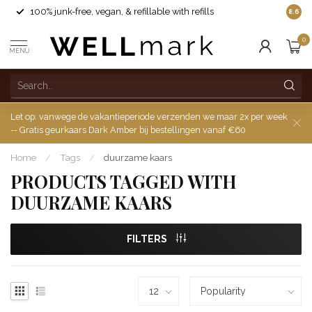
100% junk-free, vegan, & refillable with refills
8.6
0
MENU
Let op: vanwege de vakantieperiode verzenden we maar 2x per week
-- Gratis geurkaars Dark Amber bij bestellingen vanaf €60
Home
/
Tags
/
duurzame kaars
PRODUCTS TAGGED WITH
DUURZAME KAARS
FILTERS