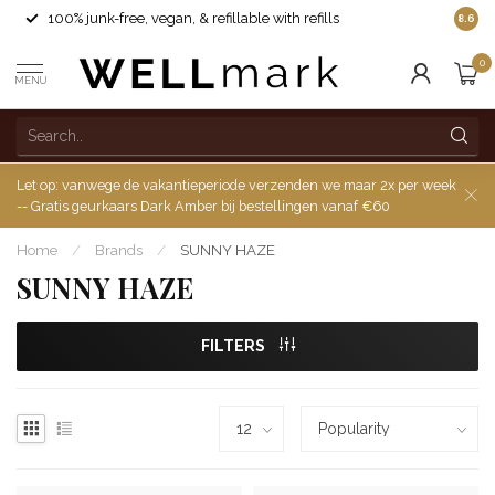
100% junk-free, vegan, & refillable with refills
8.6
0
MENU
Let op: vanwege de vakantieperiode verzenden we maar 2x per week
-- Gratis geurkaars Dark Amber bij bestellingen vanaf €60
Home
/
Brands
/
SUNNY HAZE
SUNNY HAZE
FILTERS