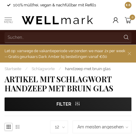
100% müllfrei, vegan & nachfüllbar mit Refills
8.6
0
MENU
Let op: vanwege de vakantieperiode verzenden we maar 2x per week
-- Gratis geurkaars Dark Amber bij bestellingen vanaf €60
Startseite
/
Schlagworte
/
handzeep met bruin glas
ARTIKEL MIT SCHLAGWORT
HANDZEEP MET BRUIN GLAS
FILTER