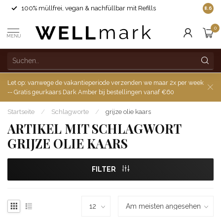
100% müllfrei, vegan & nachfüllbar mit Refills
8.6
0
MENU
Let op: vanwege de vakantieperiode verzenden we maar 2x per week
-- Gratis geurkaars Dark Amber bij bestellingen vanaf €60
Startseite
/
Schlagworte
/
grijze olie kaars
ARTIKEL MIT SCHLAGWORT
GRIJZE OLIE KAARS
FILTER