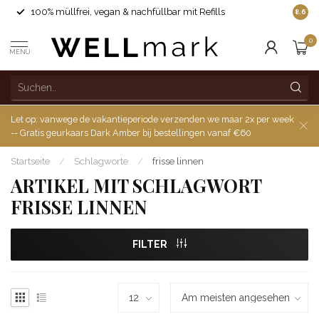
100% müllfrei, vegan & nachfüllbar mit Refills
8.6
0
MENU
Let op: vanwege de vakantieperiode verzenden we maar 2x per week
-- Gratis geurkaars Dark Amber bij bestellingen vanaf €60
Startseite
/
Schlagworte
/
frisse linnen
ARTIKEL MIT SCHLAGWORT
FRISSE LINNEN
FILTER