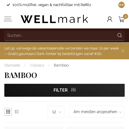
100% müllfrei, vegan & nachfüllbar mit Refills
8.6
0
MENU
Let op: vanwege de vakantieperiode verzenden we maar 2x per week
-- Gratis geurkaars Dark Amber bij bestellingen vanaf €60
Startseite
/
Classics
/
Bamboo
BAMBOO
FILTER