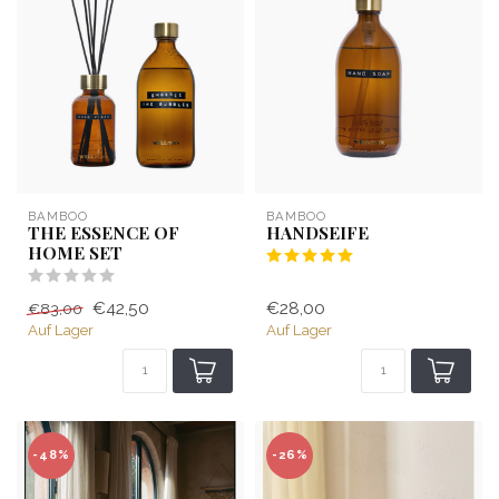
BAMBOO
BAMBOO
THE ESSENCE OF
HANDSEIFE
HOME SET
€42,50
€28,00
€83,00
Auf Lager
Auf Lager
-48%
-26%