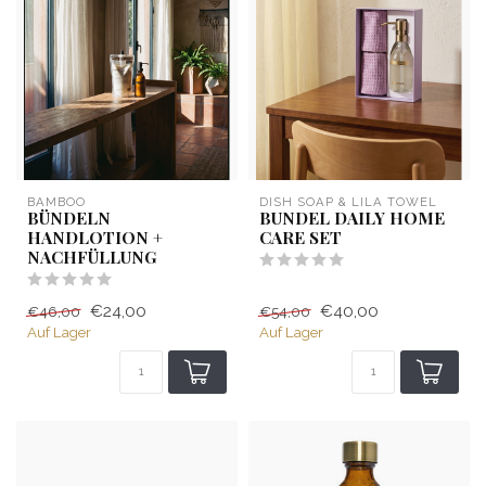
BAMBOO
DISH SOAP & LILA TOWEL
BÜNDELN
BUNDEL DAILY HOME
HANDLOTION +
CARE SET
NACHFÜLLUNG
€24,00
€40,00
€46,00
€54,00
Auf Lager
Auf Lager