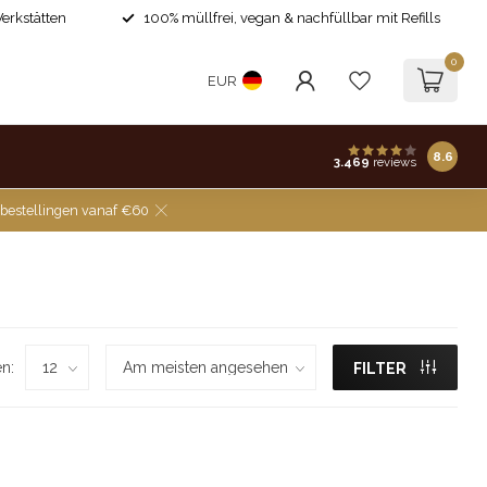
Werkstätten
100% müllfrei, vegan & nachfüllbar mit Refills
0
EUR
8.6
3.469
reviews
 bestellingen vanaf €60
n:
FILTER