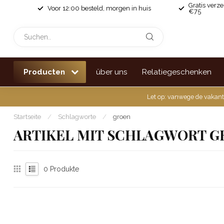
Gratis verz
Voor 12:00 besteld, morgen in huis
€75
Producten
über uns
Relatiegeschenken
Let op: vanwege de vakant
Startseite
/
Schlagworte
/
groen
ARTIKEL MIT SCHLAGWORT G
0
Produkte