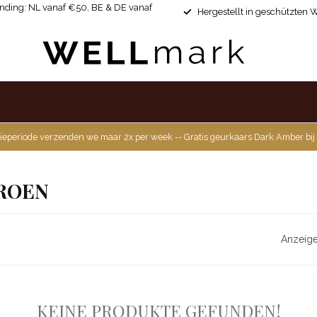
ending: NL vanaf €50, BE & DE vanaf
Hergestellt in geschützten 
ieperiode verzenden we maar 2x per week -- Gratis geurkaars Dark Amber bij
ROEN
Anzeige
KEINE PRODUKTE GEFUNDEN!