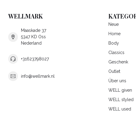
WELLMARK
KATEGOR
Neue
Maaskade 37
Home
5347 KD Oss
Nederland
Body
Classics
+31623798027
Geschenk
Outlet
info@wellmark.nl
Über uns
WELL given
WELL styled
WELL used