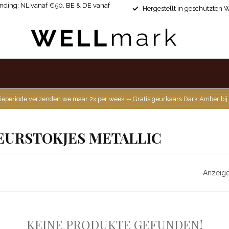
ending: NL vanaf €50, BE & DE vanaf
Hergestellt in geschützten 
ieperiode verzenden we maar 2x per week -- Gratis geurkaars Dark Amber bij
EURSTOKJES METALLIC
Anzeige
KEINE PRODUKTE GEFUNDEN!