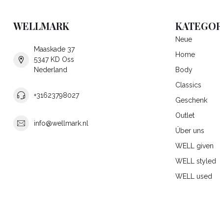
WELLMARK
KATEGOR
Neue
Maaskade 37
Home
5347 KD Oss
Nederland
Body
Classics
+31623798027
Geschenk
Outlet
info@wellmark.nl
Über uns
WELL given
WELL styled
WELL used