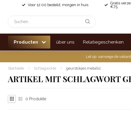
Gratis verz
Voor 12:00 besteld, morgen in huis
€75
Producten
über uns
Relatiegeschenken
Let op: vanwege de vakant
Startseite
/
Schlagworte
/
geurstokjes metallic
ARTIKEL MIT SCHLAGWORT G
0
Produkte