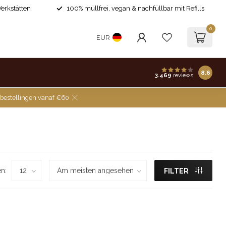
Werkstätten
100% müllfrei, vegan & nachfüllbar mit Refills
0
EUR
8.6
3.469
reviews
 bestellingen vanaf €60
n:
FILTER