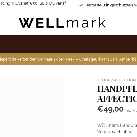
ending: NL vanaf €50, BE & DE vanaf
Hergestellt in geschützten 
ieperiode verzenden we maar 2x per week -- Gratis geurkaars Dark Amber bij
TENDER AFFECTION
HANDPFL
AFFECTI
€49,00
Inkl. M
WELLmark Handpflege
Vegan, nachfüllbar,