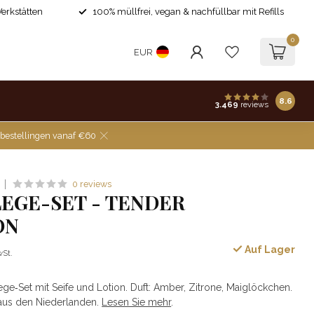
Werkstätten
100% müllfrei, vegan & nachfüllbar mit Refills
0
EUR
8.6
3.469
reviews
 bestellingen vanaf €60
0 reviews
EGE-SET - TENDER
ON
Auf Lager
wSt.
‑Set mit Seife und Lotion. Duft: Amber, Zitrone, Maiglöckchen.
 aus den Niederlanden.
Lesen Sie mehr
.