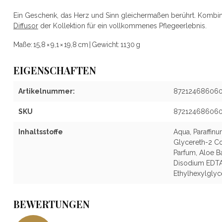
Ein Geschenk, das Herz und Sinn gleichermaßen berührt. Kombi
Diffusor
der Kollektion für ein vollkommenes Pflegeerlebnis.
Maße:
15,8 × 9,1 × 19,8 cm | Gewicht: 1130 g
EIGENSCHAFTEN
Artikelnummer:
87212468606
SKU
87212468606
Inhaltsstoffe
Aqua, Paraffin
Glycereth-2 Co
Parfum, Aloe B
Disodium EDTA,
Ethylhexylglyce
BEWERTUNGEN