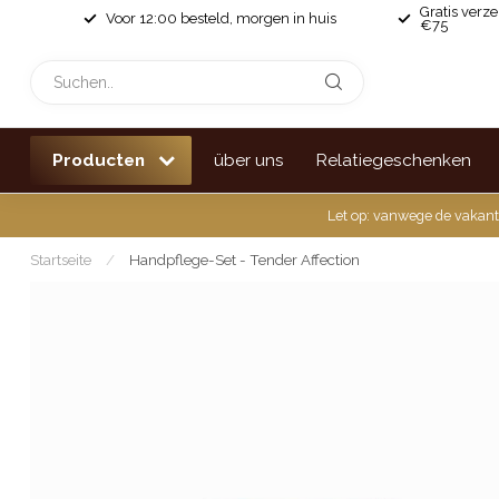
Gratis verz
Voor 12:00 besteld, morgen in huis
€75
Producten
über uns
Relatiegeschenken
Let op: vanwege de vakant
Startseite
/
Handpflege-Set - Tender Affection