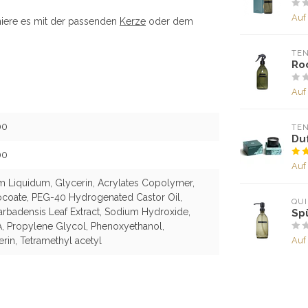
Auf
niere es mit der passenden
Kerze
oder dem
TEN
Ro
Auf
00
TEN
Du
00
Auf
um Liquidum, Glycerin, Acrylates Copolymer,
coate, PEG-40 Hydrogenated Castor Oil,
QUI
arbadensis Leaf Extract, Sodium Hydroxide,
Sp
 Propylene Glycol, Phenoxyethanol,
Auf
rin, Tetramethyl acetyl