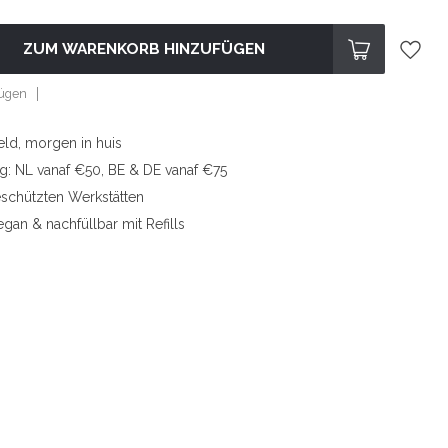
ZUM WARENKORB HINZUFÜGEN
fügen
eld, morgen in huis
ng: NL vanaf €50, BE & DE vanaf €75
eschützten Werkstätten
egan & nachfüllbar mit Refills