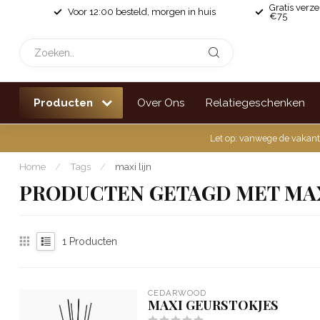
Gratis verz
Voor 12:00 besteld, morgen in huis
€75
Producten
Over Ons
Relatiegeschenken
Let op: vanwege de vakant
Home
/
Tags
/
maxi lijn
PRODUCTEN GETAGD MET MAX
1
Producten
CEDARWOOD
MAXI GEURSTOKJES