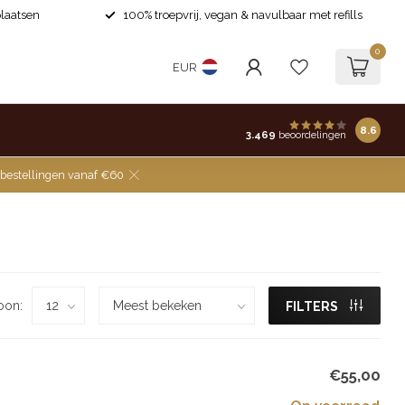
laatsen
100% troepvrij, vegan & navulbaar met refills
0
EUR
8.6
3.469
beoordelingen
 bestellingen vanaf €60
oon:
FILTERS
€55,00