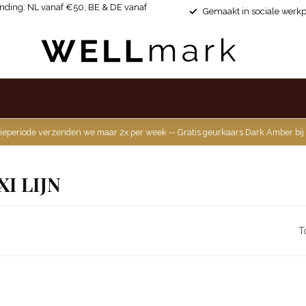
ending: NL vanaf €50, BE & DE vanaf
Gemaakt in sociale werkp
ieperiode verzenden we maar 2x per week -- Gratis geurkaars Dark Amber bij
I LIJN
T