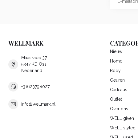
WELLMARK
CATEGOR
Nieuw
Maaskade 37
Home
5347 KD Oss
Nederland
Body
Geuren
+31623798027
Cadeaus
Outlet
info@wellmark.nl
Over ons
WELL given
WELL styled
WELL used