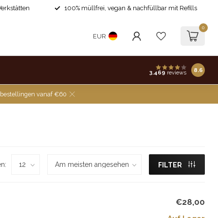
Werkstätten
100% müllfrei, vegan & nachfüllbar mit Refills
0
EUR
8.6
3.469
reviews
 bestellingen vanaf €60
n:
FILTER
€28,00