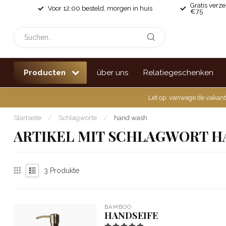
Gratis verz
Voor 12:00 besteld, morgen in huis
€75
Producten
über uns
Relatiegeschenken
Let op: vanwege de vakant
Startseite
/
Schlagworte
/
hand wash
ARTIKEL MIT SCHLAGWORT H
3
Produkte
BAMBOO
HANDSEIFE