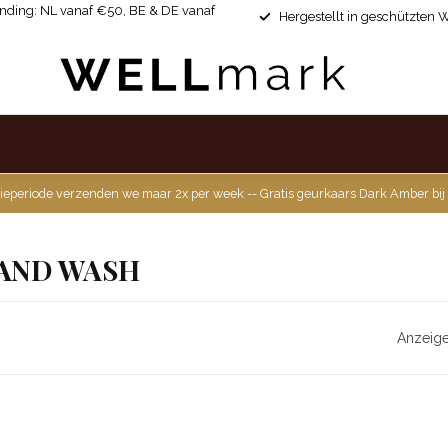
ending: NL vanaf €50, BE & DE vanaf
Hergestellt in geschützten 
ieperiode verzenden we maar 2x per week -- Gratis geurkaars Dark Amber bij
AND WASH
Anzeige