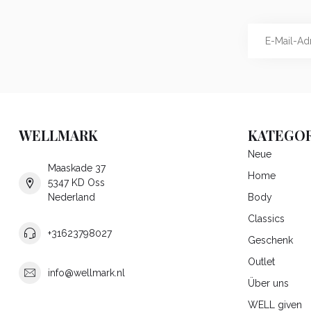
WELLMARK
KATEGOR
Neue
Maaskade 37
Home
5347 KD Oss
Nederland
Body
Classics
+31623798027
Geschenk
Outlet
info@wellmark.nl
Über uns
WELL given