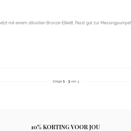
etzt mit einem stilvollen Bronze-Etikett. Passt gut zur Messingpumpe!
Zeige
1
-
3
von 3
10% KORTING VOOR JOU