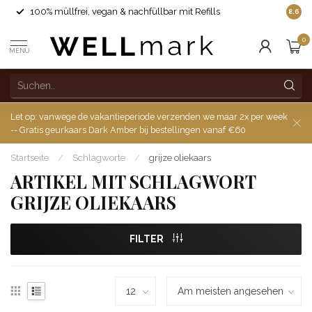
100% müllfrei, vegan & nachfüllbar mit Refills
8.6
0
MENU
Let op: vanwege de vakantieperiode verzenden we maar 2x per week
-- Gratis geurkaars Dark Amber bij bestellingen vanaf €60
Startseite
/
Schlagworte
/
grijze oliekaars
ARTIKEL MIT SCHLAGWORT
GRIJZE OLIEKAARS
FILTER