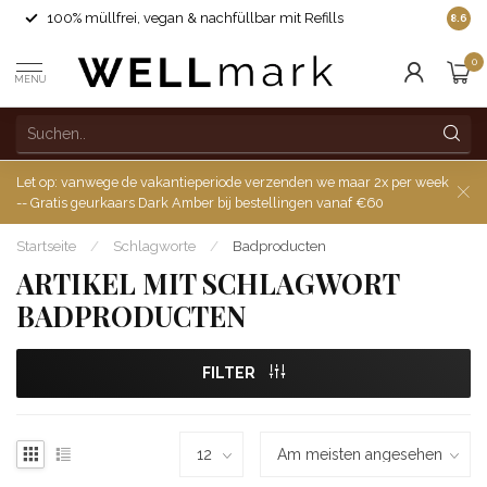
100% müllfrei, vegan & nachfüllbar mit Refills
8.6
0
MENU
Let op: vanwege de vakantieperiode verzenden we maar 2x per week
-- Gratis geurkaars Dark Amber bij bestellingen vanaf €60
Startseite
/
Schlagworte
/
Badproducten
ARTIKEL MIT SCHLAGWORT
BADPRODUCTEN
FILTER